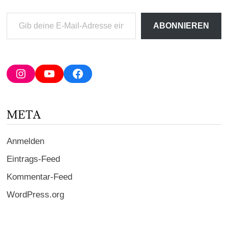
Gib
ABONNIEREN
deine
E-
Mail-
Adresse
Instagram
YouTube
Facebook
ein ...
META
Anmelden
Eintrags-Feed
Kommentar-Feed
WordPress.org