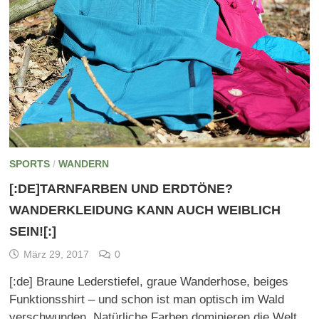
SPORTS
/
WANDERN
[:DE]TARNFARBEN UND ERDTÖNE?
WANDERKLEIDUNG KANN AUCH WEIBLICH
SEIN![:]
März 29, 2017
0
[:de] Braune Lederstiefel, graue Wanderhose, beiges
Funktionsshirt – und schon ist man optisch im Wald
verschwunden. Natürliche Farben dominieren die Welt