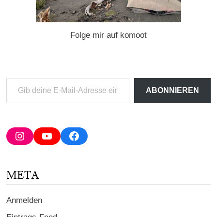
Folge mir auf komoot
Gib
ABONNIEREN
deine
E-
Mail-
Adresse
Instagram
YouTube
Facebook
ein ...
META
Anmelden