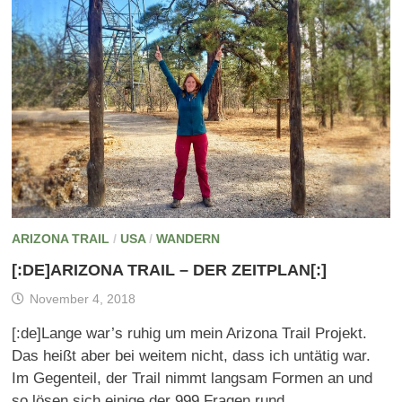
ARIZONA TRAIL
/
USA
/
WANDERN
[:DE]ARIZONA TRAIL – DER ZEITPLAN[:]
November 4, 2018
[:de]Lange war’s ruhig um mein Arizona Trail Projekt.
Das heißt aber bei weitem nicht, dass ich untätig war.
Im Gegenteil, der Trail nimmt langsam Formen an und
so lösen sich einige der 999 Fragen rund …