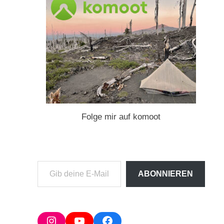
Folge mir auf komoot
Gib
ABONNIEREN
deine
E-
Mail-
Adresse
Instagram
YouTube
Facebook