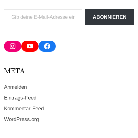
Gib
ABONNIEREN
deine
E-
Mail-
Adresse
Instagram
YouTube
Facebook
ein ...
META
Anmelden
Eintrags-Feed
Kommentar-Feed
WordPress.org