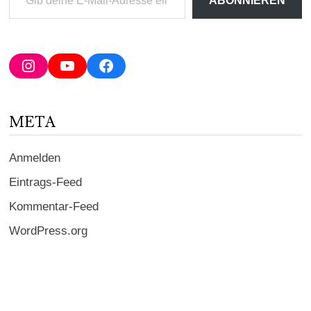
ABONNIEREN
deine
E-
Mail-
Adresse
Instagram
YouTube
Facebook
ein ...
META
Anmelden
Eintrags-Feed
Kommentar-Feed
WordPress.org