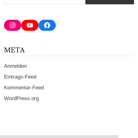
E-
Mail-
Adresse
Instagram
YouTube
Facebook
ein ...
META
Anmelden
Eintrags-Feed
Kommentar-Feed
WordPress.org