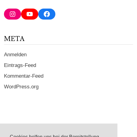
Mail-
Adresse
Instagram
YouTube
Facebook
ein ...
META
Anmelden
Eintrags-Feed
Kommentar-Feed
WordPress.org
Cookies helfen uns bei der Bereitstellung