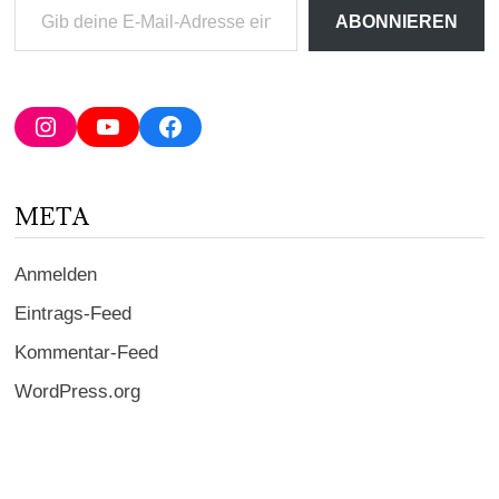
Gib
ABONNIEREN
deine
E-
Mail-
Adresse
Instagram
YouTube
Facebook
ein ...
META
Anmelden
Eintrags-Feed
Kommentar-Feed
WordPress.org