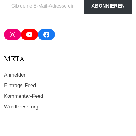
Gib
ABONNIEREN
deine
E-
Mail-
Adresse
Instagram
YouTube
Facebook
ein ...
META
Anmelden
Eintrags-Feed
Kommentar-Feed
WordPress.org