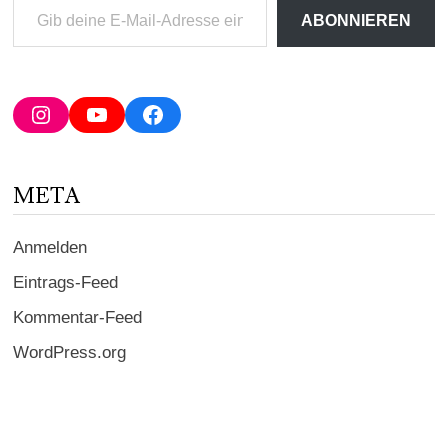
Gib
ABONNIEREN
deine
E-
Mail-
Adresse
Instagram
YouTube
Facebook
ein ...
META
Anmelden
Eintrags-Feed
Kommentar-Feed
WordPress.org