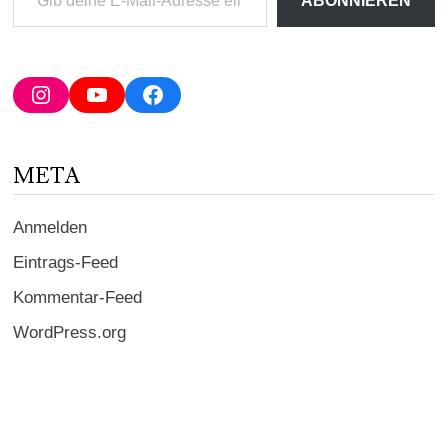
ABONNIEREN
deine
E-
Mail-
Adresse
Instagram
YouTube
Facebook
ein ...
META
Anmelden
Eintrags-Feed
Kommentar-Feed
WordPress.org