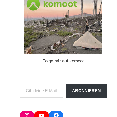
Folge mir auf komoot
Gib
ABONNIEREN
deine
E-
Mail-
Adresse
Instagram
YouTube
Facebook