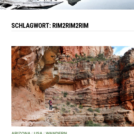
SCHLAGWORT:
RIM2RIM2RIM
ARIZONA
/
USA
/
WANDERN