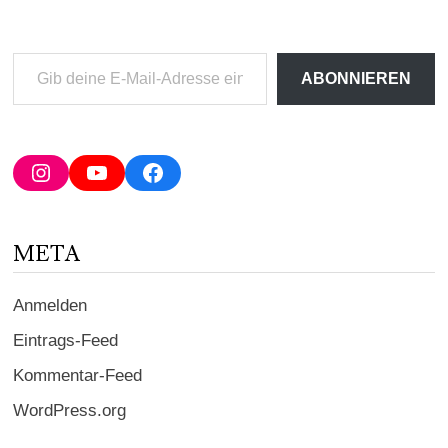
Gib
ABONNIEREN
deine
E-
Mail-
Adresse
Instagram
YouTube
Facebook
ein ...
META
Anmelden
Eintrags-Feed
Kommentar-Feed
WordPress.org