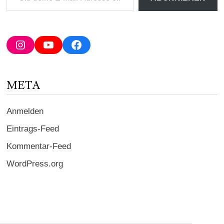
deine
E-
Mail-
Adresse
Instagram
YouTube
Facebook
ein ...
META
Anmelden
Eintrags-Feed
Kommentar-Feed
WordPress.org