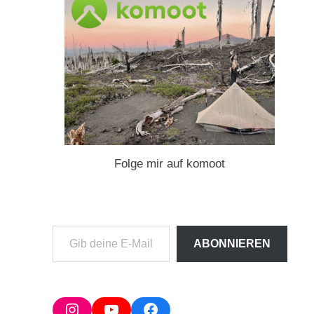
Folge mir auf komoot
Gib
ABONNIEREN
deine
E-
Mail-
Adresse
Instagram
YouTube
Facebook