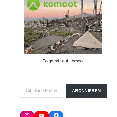
Folge mir auf komoot
Gib
ABONNIEREN
deine
E-
Mail-
Adresse
Instagram
YouTube
Facebook