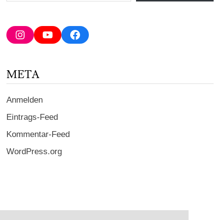
E-
Mail-
Adresse
Instagram
YouTube
Facebook
ein ...
META
Anmelden
Eintrags-Feed
Kommentar-Feed
WordPress.org