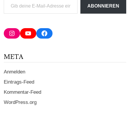
Gib
ABONNIEREN
deine
E-
Mail-
Adresse
Instagram
YouTube
Facebook
ein ...
META
Anmelden
Eintrags-Feed
Kommentar-Feed
WordPress.org