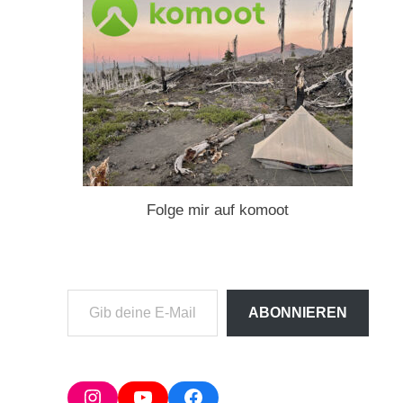
Folge mir auf komoot
Gib
ABONNIEREN
deine
E-
Mail-
Adresse
Instagram
YouTube
Facebook