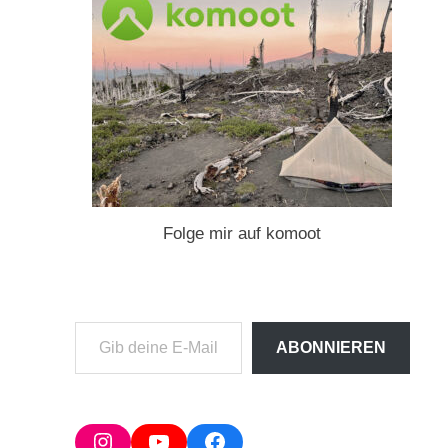
Folge mir auf komoot
Gib
ABONNIEREN
deine
E-
Mail-
Adresse
Instagram
YouTube
Facebook