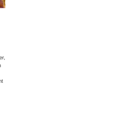
er,
n
ht