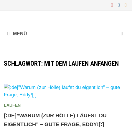
Zurück
zum
Inhalt
MENÜ
SCHLAGWORT:
MIT DEM LAUFEN ANFANGEN
LAUFEN
[:DE]”WARUM (ZUR HÖLLE) LÄUFST DU
EIGENTLICH” – GUTE FRAGE, EDDY![:]