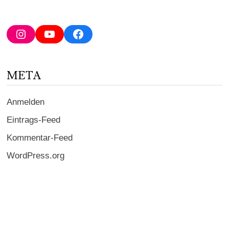
E-
Mail-
Adresse
Instagram
YouTube
Facebook
ein ...
META
Anmelden
Eintrags-Feed
Kommentar-Feed
WordPress.org