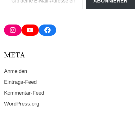
ABONNIEREN
deine
E-
Mail-
Adresse
Instagram
YouTube
Facebook
ein ...
META
Anmelden
Eintrags-Feed
Kommentar-Feed
WordPress.org