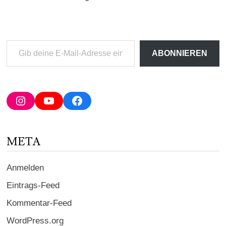
Gib
ABONNIEREN
deine
E-
Mail-
Adresse
Instagram
YouTube
Facebook
ein ...
META
Anmelden
Eintrags-Feed
Kommentar-Feed
WordPress.org