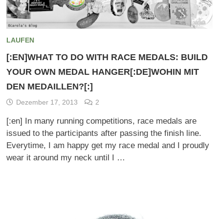
LAUFEN
[:EN]WHAT TO DO WITH RACE MEDALS: BUILD
YOUR OWN MEDAL HANGER[:DE]WOHIN MIT
DEN MEDAILLEN?[:]
Dezember 17, 2013
2
[:en] In many running competitions, race medals are
issued to the participants after passing the finish line.
Everytime, I am happy get my race medal and I proudly
wear it around my neck until I …