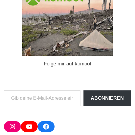
Folge mir auf komoot
Gib
ABONNIEREN
deine
E-
Mail-
Adresse
Instagram
YouTube
Facebook
ein ...