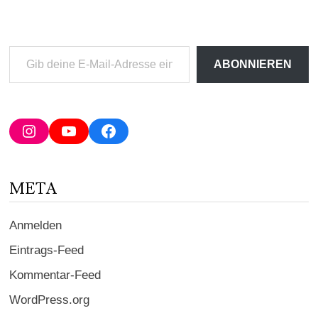
Gib
ABONNIEREN
deine
E-
Mail-
Adresse
Instagram
YouTube
Facebook
ein ...
META
Anmelden
Eintrags-Feed
Kommentar-Feed
WordPress.org