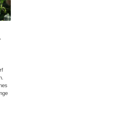
–
rf
n.
enes
ange