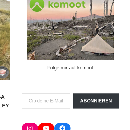
Folge mir auf komoot
Gib
BA
ABONNIEREN
deine
LEY
E-
Mail-
Adresse
Instagram
YouTube
Facebook