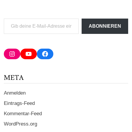
Gib
ABONNIEREN
deine
E-
Mail-
Adresse
Instagram
YouTube
Facebook
ein ...
META
Anmelden
Eintrags-Feed
Kommentar-Feed
WordPress.org