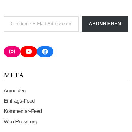
Gib
ABONNIEREN
deine
E-
Mail-
Adresse
Instagram
YouTube
Facebook
ein ...
META
Anmelden
Eintrags-Feed
Kommentar-Feed
WordPress.org