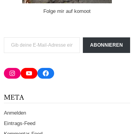
Folge mir auf komoot
Gib
ABONNIEREN
deine
E-
Mail-
Adresse
Instagram
YouTube
Facebook
ein ...
META
Anmelden
Eintrags-Feed
Kommentar-Feed