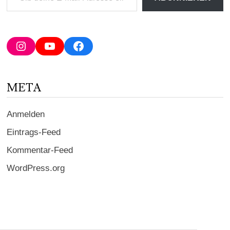
deine
E-
Mail-
Adresse
Instagram
YouTube
Facebook
ein ...
META
Anmelden
Eintrags-Feed
Kommentar-Feed
WordPress.org