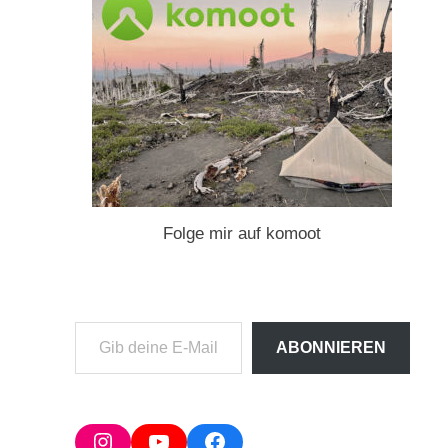
Folge mir auf komoot
Gib
ABONNIEREN
deine
E-
Mail-
Adresse
Instagram
YouTube
Facebook