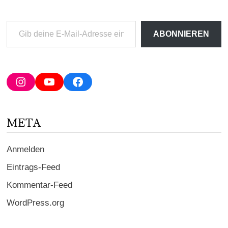
Gib
ABONNIEREN
deine
E-
Mail-
Adresse
Instagram
YouTube
Facebook
ein ...
META
Anmelden
Eintrags-Feed
Kommentar-Feed
WordPress.org