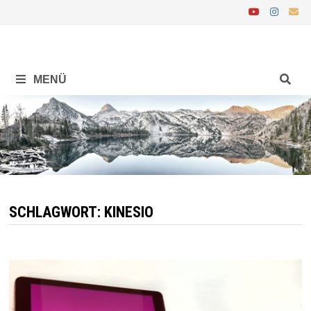
Zurück
zum
Inhalt
MENÜ
SCHLAGWORT:
KINESIO