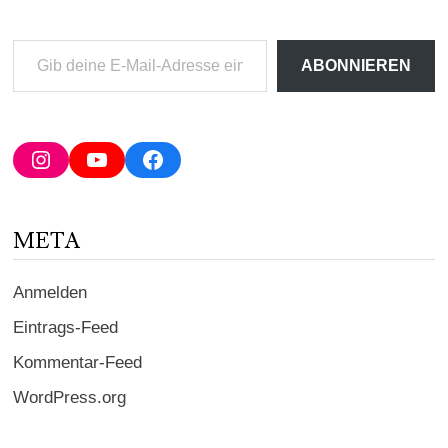
Gib
ABONNIEREN
deine
E-
Mail-
Adresse
Instagram
YouTube
Facebook
ein ...
META
Anmelden
Eintrags-Feed
Kommentar-Feed
WordPress.org