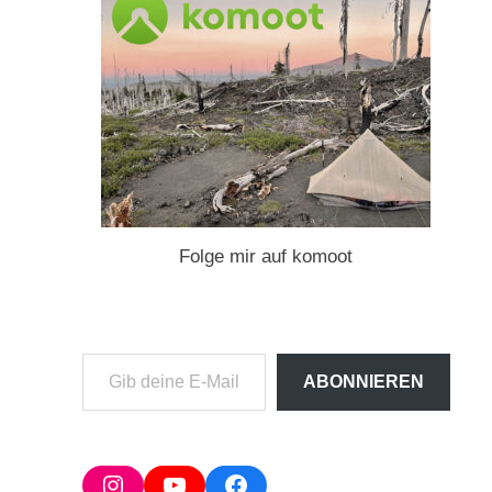
Folge mir auf komoot
Gib
ABONNIEREN
deine
E-
Mail-
Adresse
Instagram
YouTube
Facebook