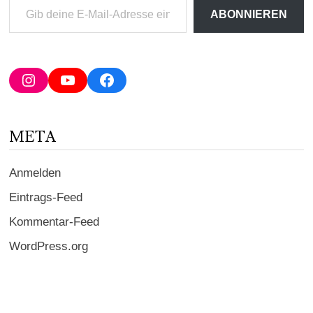
Gib
ABONNIEREN
deine
E-
Mail-
Adresse
Instagram
YouTube
Facebook
ein ...
META
Anmelden
Eintrags-Feed
Kommentar-Feed
WordPress.org