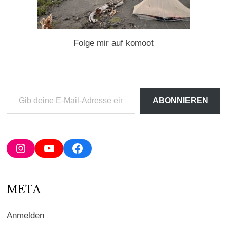
Folge mir auf komoot
Gib
ABONNIEREN
deine
E-
Mail-
Adresse
Instagram
YouTube
Facebook
ein ...
META
Anmelden