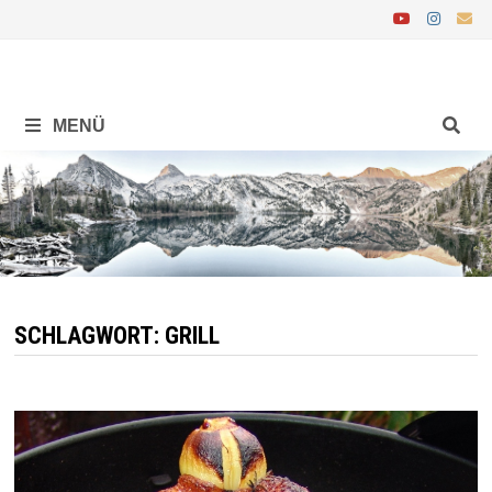
Zurück
zum
Inhalt
MENÜ
SCHLAGWORT:
GRILL