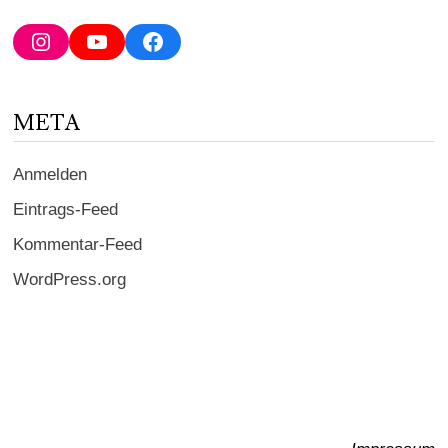
Mail-
Adresse
Instagram
YouTube
Facebook
ein ...
META
Anmelden
Eintrags-Feed
Kommentar-Feed
WordPress.org