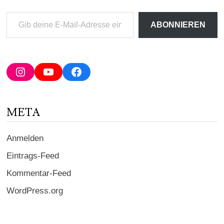
Gib
ABONNIEREN
deine
E-
Mail-
Adresse
Instagram
YouTube
Facebook
ein ...
META
Anmelden
Eintrags-Feed
Kommentar-Feed
WordPress.org