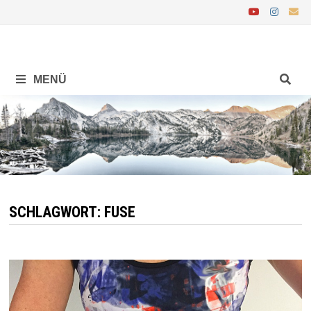
Zurück
zum
Inhalt
MENÜ
SCHLAGWORT:
FUSE