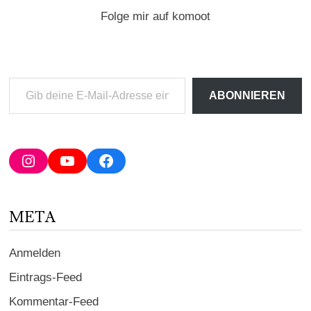
Folge mir auf komoot
Gib
ABONNIEREN
deine
E-
Mail-
Adresse
Instagram
YouTube
Facebook
ein ...
META
Anmelden
Eintrags-Feed
Kommentar-Feed