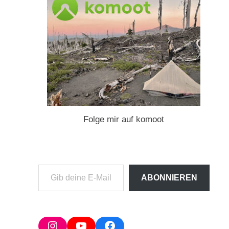
Folge mir auf komoot
Gib
ABONNIEREN
deine
E-
Mail-
Adresse
Instagram
YouTube
Facebook