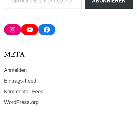
ABONNIEREN
deine
E-
Mail-
Adresse
Instagram
YouTube
Facebook
ein ...
META
Anmelden
Eintrags-Feed
Kommentar-Feed
WordPress.org