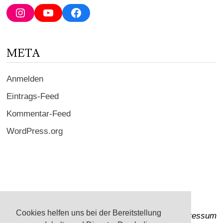
Adresse
Instagram
YouTube
Facebook
ein ...
META
Anmelden
Eintrags-Feed
Kommentar-Feed
WordPress.org
Cookies helfen uns bei der Bereitstellung
Impressum