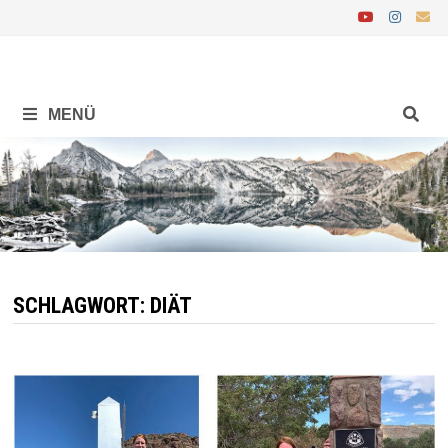
Zurück
zum
Inhalt
MENÜ
SCHLAGWORT:
DIÄT