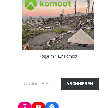
Folge mir auf komoot
Gib
ABONNIEREN
deine
E-
Mail-
Adresse
Instagram
YouTube
Facebook