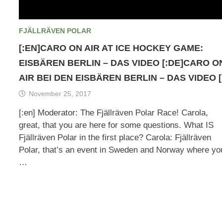
FJÄLLRÄVEN POLAR
[:EN]CARO ON AIR AT ICE HOCKEY GAME:
EISBÄREN BERLIN – DAS VIDEO [:DE]CARO O
AIR BEI DEN EISBÄREN BERLIN – DAS VIDEO [
November 25, 2017
[:en] Moderator: The Fjällräven Polar Race! Carola,
great, that you are here for some questions. What IS
Fjällräven Polar in the first place? Carola: Fjällräven
Polar, that’s an event in Sweden and Norway where yo
…