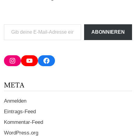
Gib
ABONNIEREN
deine
E-
Mail-
Adresse
Instagram
YouTube
Facebook
ein ...
META
Anmelden
Eintrags-Feed
Kommentar-Feed
WordPress.org