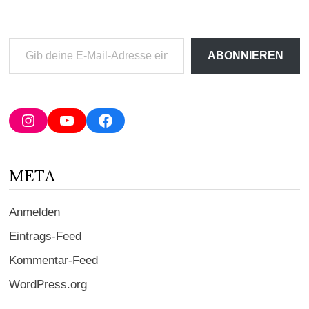
Gib
ABONNIEREN
deine
E-
Mail-
Adresse
Instagram
YouTube
Facebook
ein ...
META
Anmelden
Eintrags-Feed
Kommentar-Feed
WordPress.org