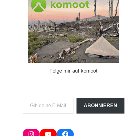
Folge mir auf komoot
Gib
ABONNIEREN
deine
E-
Mail-
Adresse
Instagram
YouTube
Facebook