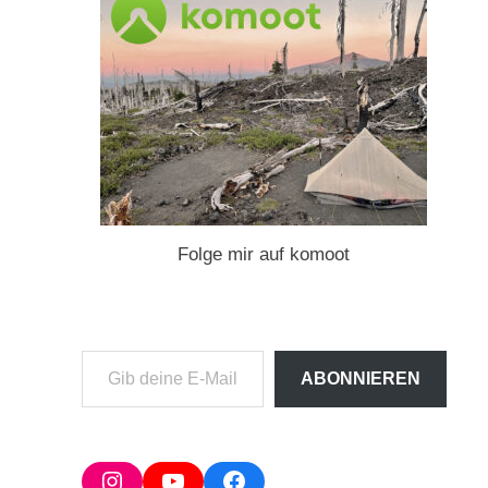
Folge mir auf komoot
Gib
ABONNIEREN
deine
E-
Mail-
Adresse
Instagram
YouTube
Facebook