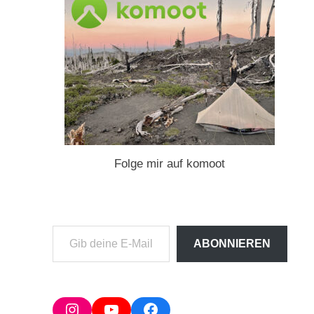
Folge mir auf komoot
Gib
ABONNIEREN
deine
E-
Mail-
Adresse
Instagram
YouTube
Facebook