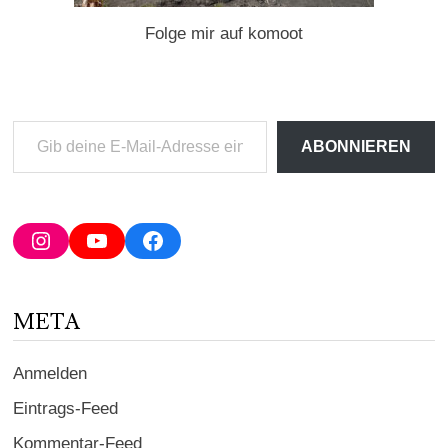
Folge mir auf komoot
Gib
ABONNIEREN
deine
E-
Mail-
Adresse
Instagram
YouTube
Facebook
ein ...
META
Anmelden
Eintrags-Feed
Kommentar-Feed