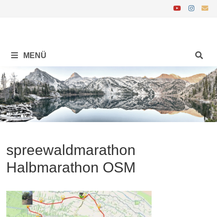
Zurück
zum
Inhalt
MENÜ
spreewaldmarathon
Halbmarathon OSM