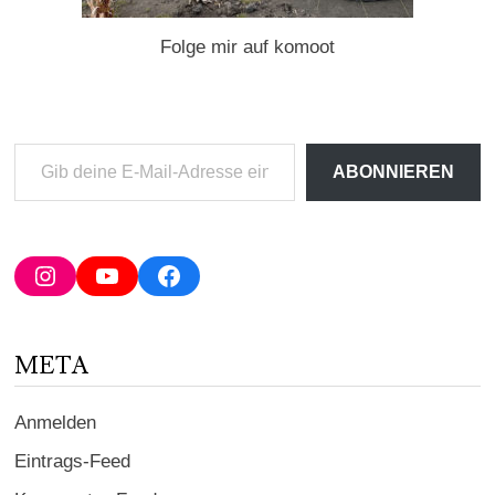
Folge mir auf komoot
Gib
ABONNIEREN
deine
E-
Mail-
Adresse
Instagram
YouTube
Facebook
ein ...
META
Anmelden
Eintrags-Feed